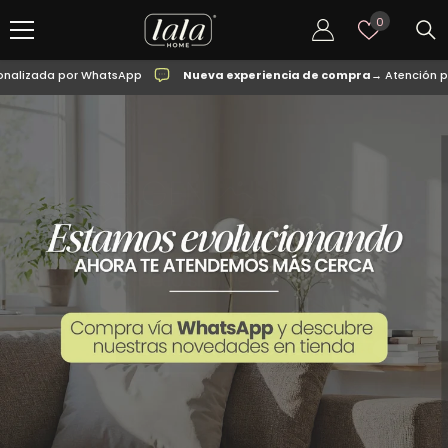
SALTAR AL CONTENIDO
Listas
0
de
deseos
da por WhatsApp
Nueva experiencia de compra
→ Atención personal