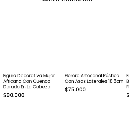
Figura Decorativa Mujer
Florero Artesanal Rústico
Fi
Africana Con Cuenco
Con Asas Laterales 18.5cm
Bl
Dorado En La Cabeza
Fl
$75.000
Do
$90.000
$