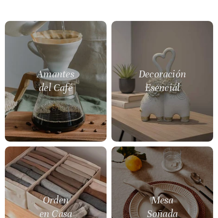
Amantes
Decoración
del Café
Esencial
Orden
Mesa
en Casa
Soñada