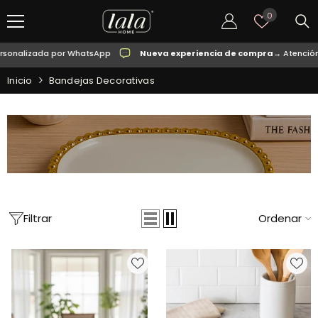
SALTAR AL CONTENIDO
Listas
0
de
deseos
onalizada por WhatsApp
Nueva experiencia de compra
→ Atención p
Inicio
Bandejas Decorativas
Filtrar
Ordenar