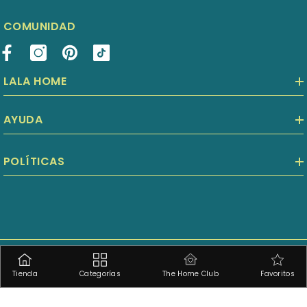
COMUNIDAD
LALA HOME
AYUDA
POLÍTICAS
©2025 Grupo Empresarial LAFE.
Todos Los Derechos Reservados.
Tienda
Categorías
The Home Club
Favoritos