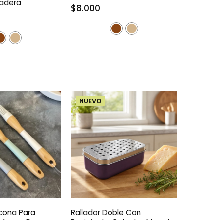
adera
$8.000
NUEVO
icona Para
Rallador Doble Con