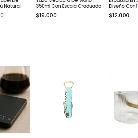
Papel De
Taza Medidora De Vidrio
Espátula En 
ú Natural
350ml Con Escala Graduada
Diseño Conf
00
$19.000
$12.000