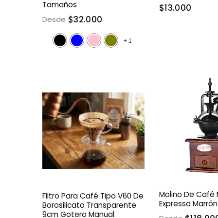
Tamaños
$13.000
$32.000
Desde
+
1
Molino De Café
Filtro Para Café Tipo V60 De
Expresso Marró
Borosilicato Transparente
9cm Gotero Manual