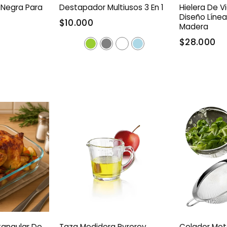
 Negra Para
Destapador Multiusos 3 En 1
Hielera De Vi
Diseño Líne
$10.000
Madera
$28.000
tangular De
Taza Medidora Pyrorey
Colador Met