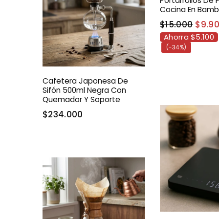
Portarrollos De 
Cocina En Bamb
$15.000
$9.9
Ahorra $5.100
(-34%)
Cafetera Japonesa De
Sifón 500ml Negra Con
Quemador Y Soporte
$234.000