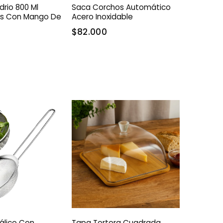
drio 800 Ml
Saca Corchos Automático
as Con Mango De
Acero Inoxidable
$82.000
álico Con
Tapa Tortera Cuadrada