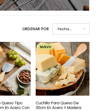
ORDENAR POR
Fecha:
reciente a
antiguo(a)
NUEVO
a Queso Tipo
Cuchillo Para Queso De
cm En Acero Con
30cm En Acero Y Madera