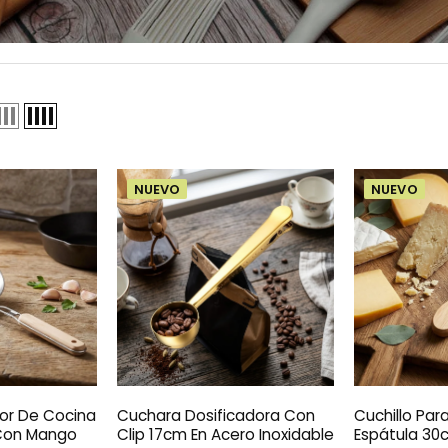
NUEVO
NUEVO
dor De Cocina
Cuchara Dosificadora Con
Cuchillo Par
Con Mango
Clip 17cm En Acero Inoxidable
Espátula 30