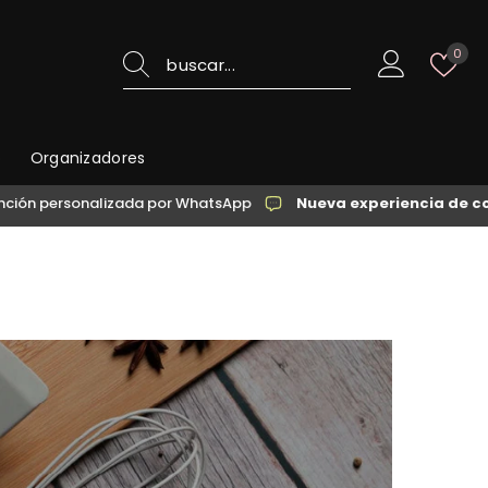
List
0
de
des
o
Organizadores
izada por WhatsApp
Nueva experiencia de compra
→ Atenci