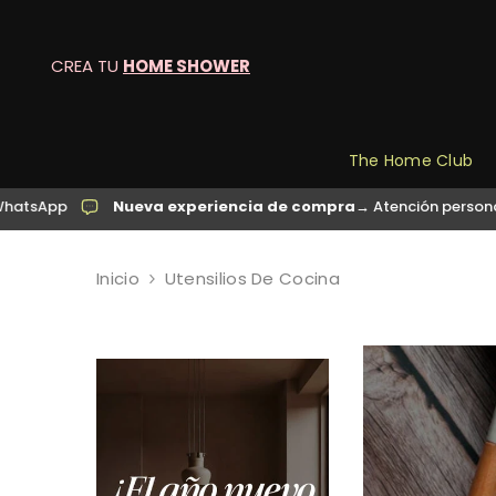
SALTAR AL CONTENIDO
CREA TU
HOME SHOWER
The Home Club
Nueva experiencia de compra
→ Atención personalizada por Wh
Inicio
Utensilios De Cocina