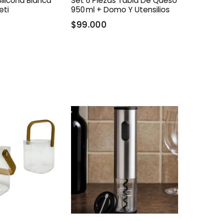
Silicona Blanca
Set 6 Piezas Tabla De Queso
eti
950 Ml + Domo Y Utensilios
$99.000