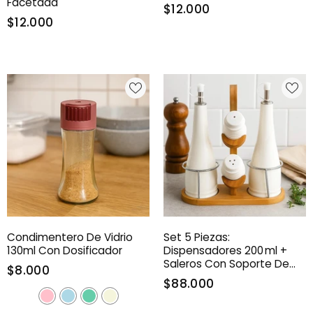
Facetada
$12.000
$12.000
Condimentero De Vidrio
Set 5 Piezas:
130ml Con Dosificador
Dispensadores 200 Ml +
Saleros Con Soporte De
$8.000
Bambú
$88.000