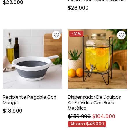
$22.000
$26.900
-31%
Recipiente Plegable Con
Dispensador De Líquidos
Mango
4 L En Vidrio Con Base
Metálica
$18.900
$150.000
$104.000
Ahorra $46.000