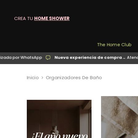
SALTAR AL CONTENIDO
CREA TU
HOME SHOWER
The Home Club
r WhatsApp
Nueva experiencia de compra
→ Atención perso
Inicio
Organizadores De Baño