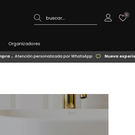
List
0
de
des
o
Organizadores
ención personalizada por WhatsApp
Nueva experiencia de