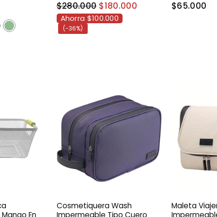
$280.000
$180.000
$65.000
Ahorra $100.000
(-36%)
ca
Cosmetiquera Wash
Maleta Viaje
 Mango En
Impermeable Tipo Cuero
Impermeable