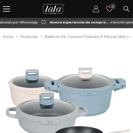
SALTAR AL CONTENIDO
Listas
0
de
deseos
zada por WhatsApp
Nueva experiencia de compra
→ Atención person
Inicio
Products
Batería De Cocina Chelsea 9 Piezas Marble