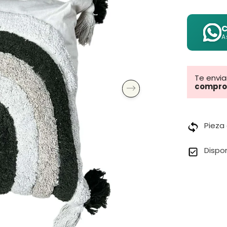
C
A
Te envi
compro
Pieza
Dispo