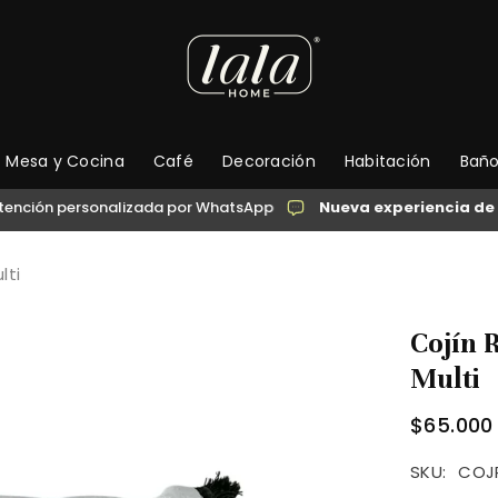
Mesa y Cocina
Café
Decoración
Habitación
Bañ
ersonalizada por WhatsApp
Nueva experiencia de compra
lti
Cojín 
Multi
$65.000
SKU:
COJ