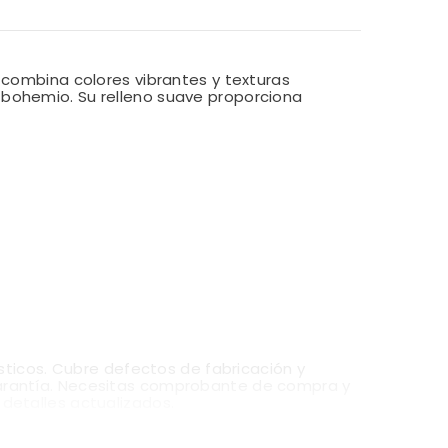
 combina colores vibrantes y texturas
 bohemio. Su relleno suave proporciona
sticos. Cubre defectos de fabricación y
 garantía. Necesitas comprobante de compra y
 detalles actualizados.