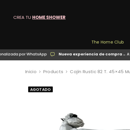
SALTAR AL CONTENIDO
CREA TU
HOME SHOWER
The Home Club
a por WhatsApp
Nueva experiencia de compra
→ Atención p
Inicio
Products
Cojín Rustic 82 T. 45×45 Mu
AGOTADO