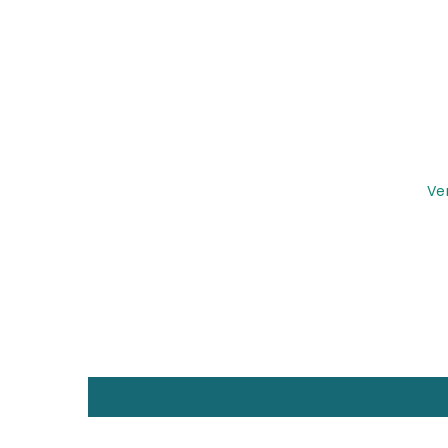
¡Embellece tu mesa con la elegancia y el e
Ve