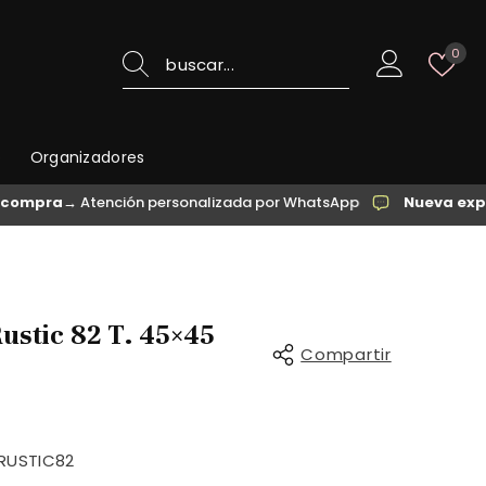
List
0
de
des
o
Organizadores
→ Atención personalizada por WhatsApp
Nueva experiencia
Rustic 82 T. 45×45
Compartir
RUSTIC82