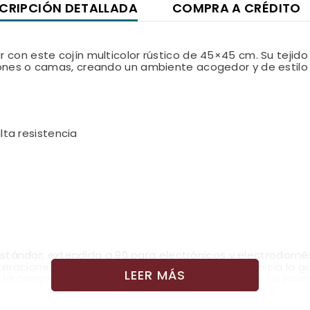
CRIPCIÓN DETALLADA
COMPRA A CRÉDITO
r con este cojín multicolor rústico de 45×45 cm. Su tejido
llones o camas, creando un ambiente acogedor y de estilo
lta resistencia
estándar, extendida a 90 para electrónicos y electrodomé
lteraciones de terceros. Cambiar un producto reinicia la
LEER MÁS
 la compra, sujeto a cambios. Consulta nuestro sitio para