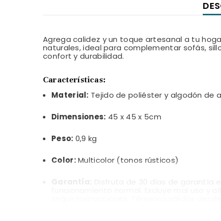
DES
Agrega calidez y un toque artesanal a tu hoga
naturales, ideal para complementar sofás, si
confort y durabilidad.
Características:
Material:
Tejido de poliéster y algodón de a
Dimensiones:
45 x 45 x 5cm
Peso:
0,9 kg
Color:
Multicolor (tonos rústicos)
Garantía:
Disfruta de 30 días de garantía 
funcionamiento normal. Excluye mal uso y a
seguir instrucciones. Términos válidos desde