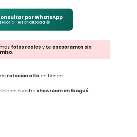
onsultar por WhatsApp
sesoría Personalizada 🟢
amos
fotos reales
y te
asesoramos sin
miso
.
 de
rotación alta
en tienda.
nible en nuestro
showroom en Ibagué
.