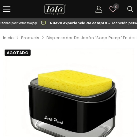
SALTAR AL CONTENIDO
Listas
0
de
deseos
da por WhatsApp
Nueva experiencia de compra
→ Atención personal
Inicio
Products
Dispensador De Jabón “Soap Pump” En Acrí
AGOTADO