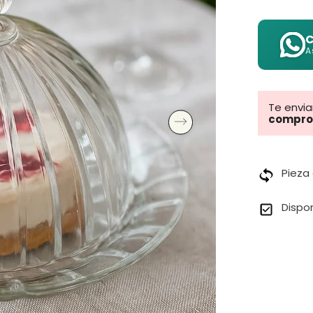
C
A
Te envi
compro
Pieza
Dispo