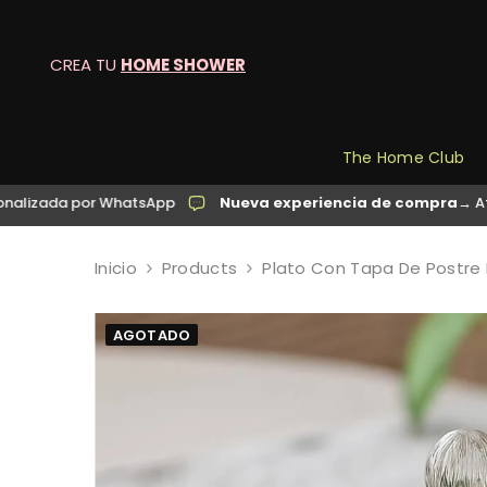
SALTAR AL CONTENIDO
CREA TU
HOME SHOWER
The Home Club
por WhatsApp
Nueva experiencia de compra
→ Atención pe
Inicio
Products
Plato Con Tapa De Postre D
AGOTADO