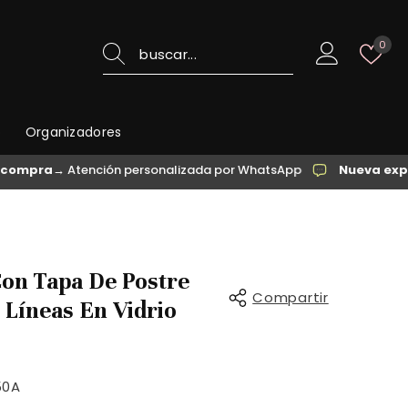
List
0
de
des
o
Organizadores
Atención personalizada por WhatsApp
Nueva experiencia 
Con Tapa De Postre
Compartir
 Líneas En Vidrio
50A