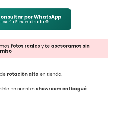
onsultar por WhatsApp
sesoría Personalizada 🟢
amos
fotos reales
y te
asesoramos sin
miso
.
 de
rotación alta
en tienda.
nible en nuestro
showroom en Ibagué
.