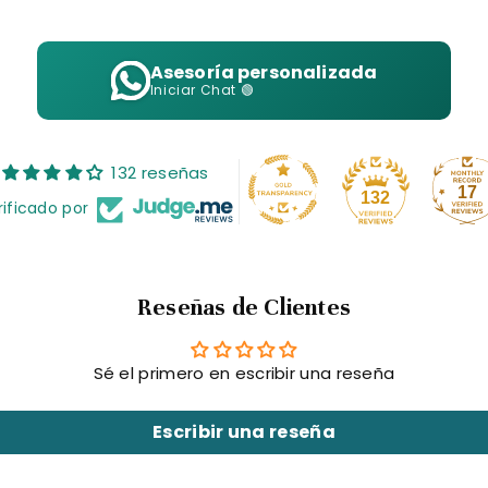
n cualquier estilo de vajilla.
Asesoría personalizada
pequeñas porciones de snacks y decoraciones.
Iniciar Chat 🟢
estándar, extendida a 90 para electrónicos y electrodomé
lteraciones de terceros. Cambiar un producto reinicia la
132 reseñas
ambios; consulta nuestro sitio para detalles actualizados.
17
132
rificado por
l diseño contemporáneo de este plato con líneas grab
Reseñas de Clientes
Sé el primero en escribir una reseña
Escribir una reseña