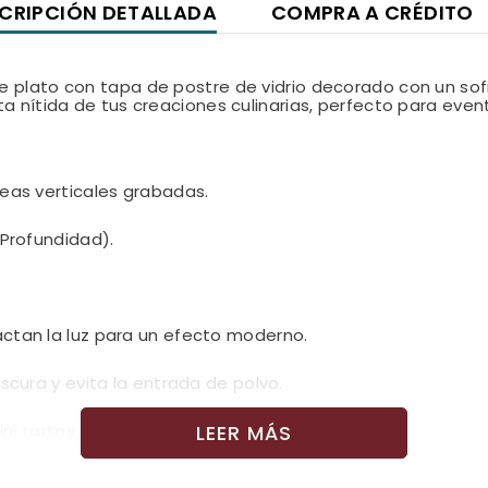
CRIPCIÓN DETALLADA
COMPRA A CRÉDITO
e plato con tapa de postre de vidrio decorado con un sof
ta nítida de tus creaciones culinarias, perfecto para even
neas verticales grabadas.
 Profundidad).
ctan la luz para un efecto moderno.
cura y evita la entrada de polvo.
mini tartas, gelatinas y degustaciones gourmet.
LEER MÁS
enda lavado delicado para conservar el grabado.