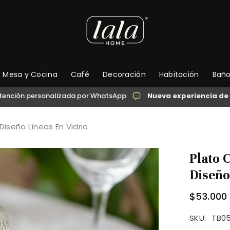
Mesa y Cocina
Café
Decoración
Habitación
Bañ
rsonalizada por WhatsApp
Nueva experiencia de compra
→ 
iseño Líneas En Vidrio
Plato 
Diseño
$53.000
SKU:
TB0