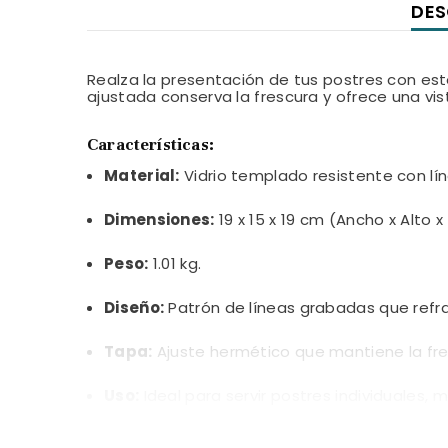
DES
Realza la presentación de tus postres con est
ajustada conserva la frescura y ofrece una vis
Características:
Material:
Vidrio templado resistente con lí
Dimensiones:
19 x 15 x 19 cm (Ancho x Alto x
Peso:
1.01 kg.
Diseño:
Patrón de líneas grabadas que refra
Tapa:
Ajuste hermético que mantiene la fres
Uso:
Ideal para servir postres individuales, 
Limpieza:
Apto para lavavajillas; se recomi