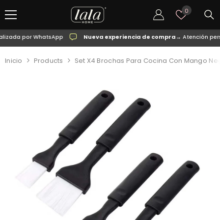
SALTAR AL CONTENIDO
Listas
0
de
deseos
ada por WhatsApp
Nueva experiencia de compra
→ Atención person
Inicio
Products
Set X4 Brochas Para Cocina Con Mango Ne