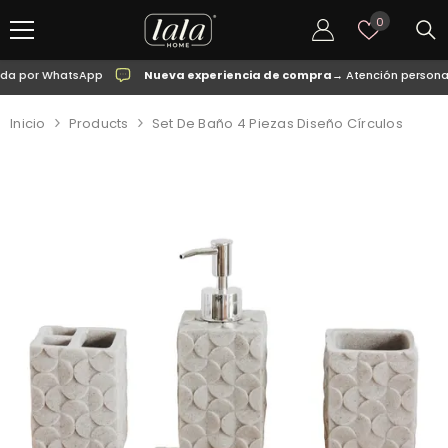
SALTAR AL CONTENIDO
Listas
0
de
deseos
 por WhatsApp
Nueva experiencia de compra
→ Atención personaliz
Inicio
Products
Set De Baño 4 Piezas Diseño Círculos