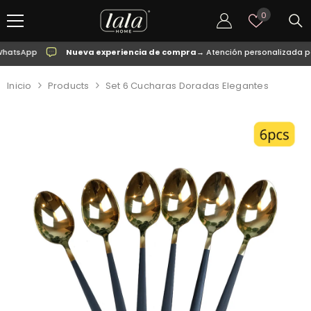
SALTAR AL CONTENIDO
Listas
0
de
deseos
tsApp
Nueva experiencia de compra
→ Atención personalizada por
Inicio
Products
Set 6 Cucharas Doradas Elegantes