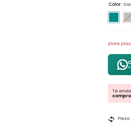
Color:
Da
¡Date prisa
C
A
Te envi
compro
Pieza