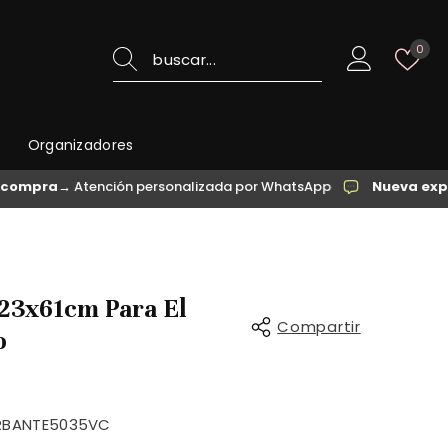
List
0
de
des
o
Organizadores
a
→ Atención personalizada por WhatsApp
Nueva experienci
 23x61cm Para El
Compartir
o
RBANTE5035VC