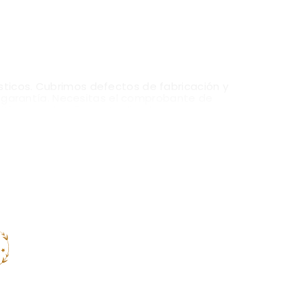
sticos. Cubrimos defectos de fabricación y
a garantía. Necesitas el comprobante de
tio para detalles actualizados.