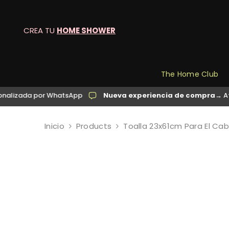
SALTAR AL CONTENIDO
CREA TU
HOME SHOWER
The Home Club
da por WhatsApp
Nueva experiencia de compra
→ Atención 
Inicio
Products
Toalla 23x61cm Para El Cab