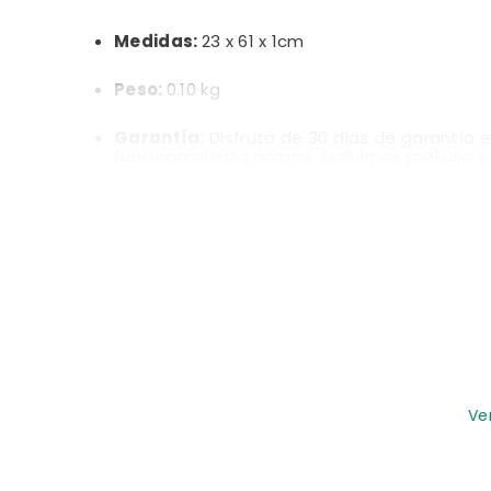
Medidas:
23 x 61 x 1cm
Peso:
0.10 kg
Garantía:
Disfruta de 30 días de garantía 
funcionamiento normal. Excluimos mal uso y 
compra, seguir instrucciones. Términos váli
¡ Somos hogar, somos familia !
Ve