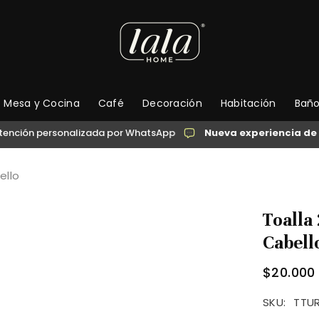
Mesa y Cocina
Café
Decoración
Habitación
Bañ
personalizada por WhatsApp
Nueva experiencia de compr
ello
Toalla
Cabell
$20.000
SKU:
TTU