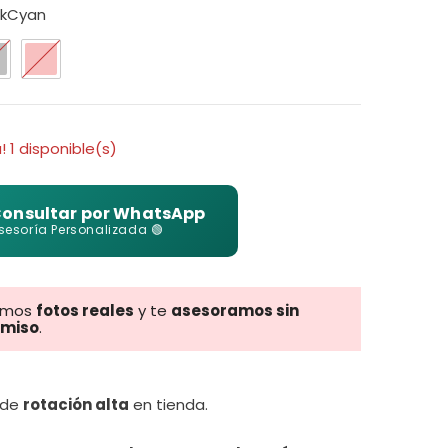
rkCyan
! 1 disponible(s)
onsultar por WhatsApp
sesoría Personalizada 🟢
amos
fotos reales
y te
asesoramos sin
miso
.
 de
rotación alta
en tienda.