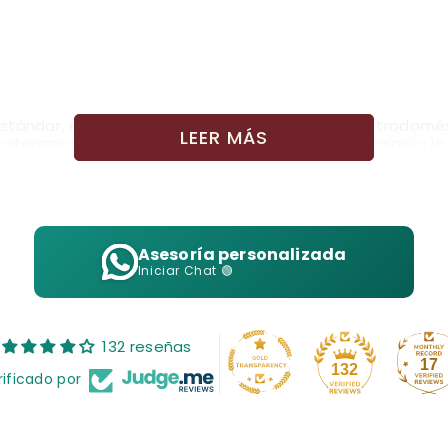
estándar, extendida a 90 para electrónicos y electrodomé
LEER MÁS
alteraciones de terceros. Cambiar un producto reinicia l
dos desde la compra, sujeto a cambios. Consulta nuestro si
Asesoría personalizada
Iniciar Chat 🟢
132 reseñas
17
132
rificado por