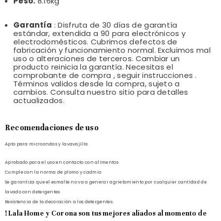
Peso:
8.16kg
Garantía
: Disfruta de 30 días de garantía
estándar, extendida a 90 para electrónicos y
electrodomésticos. Cubrimos defectos de
fabricación y funcionamiento normal. Excluimos mal
uso o alteraciones de terceros. Cambiar un
producto reinicia la garantía. Necesitas el
comprobante de compra , seguir instrucciones .
Términos validos desde la compra, sujeto a
cambios. Consulta nuestro sitio para detalles
actualizados.
Recomendaciones de uso
Apto para microondas y lavavajilla
Aprobado para el uso en contacto con alimentos
Cumple con la norma de plomo y cadmio
Se garantiza que el esmalte no va a generar agrietamiento por cualquier cantidad de
lavado con detergentes.
Resistencia de la decoración a los detergentes.
! Lala Home y Corona son tus mejores aliados al momento de