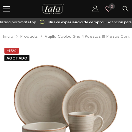
SALTAR AL CONTENIDO
Listas
0
de
deseos
da por WhatsApp
Nueva experiencia de compra
→ Atención personal
Inicio
Products
Vajilla Caoba Gris 4 Puestos 16 Piezas Coro
-15%
AGOTADO