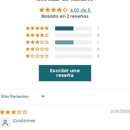
4.00 de 5
Basado en 2 reseñas
1
0
1
0
0
Escribir una
reseña
Sort By
21/10/2023
Customer